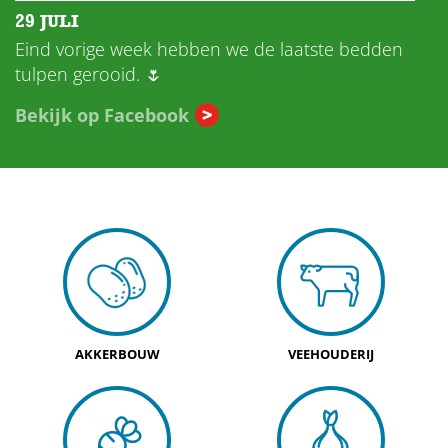
29 JULI
Eind vorige week hebben we de laatste bedden
tulpen gerooid. 🌷
Bekijk op Facebook
AKKERBOUW
VEEHOUDERIJ