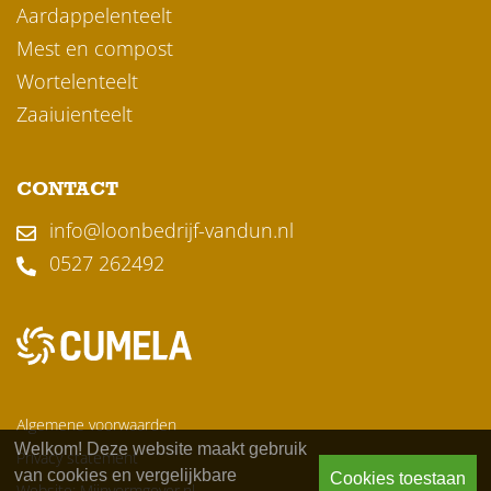
Aardappelenteelt
Mest en compost
Wortelenteelt
Zaaiuienteelt
CONTACT
info@loonbedrijf-vandun.nl
0527 262492
Algemene voorwaarden
Welkom! Deze website maakt gebruik
Privacy statement
van cookies en vergelijkbare
Cookies toestaan
Website: Mijnvormgever.nl