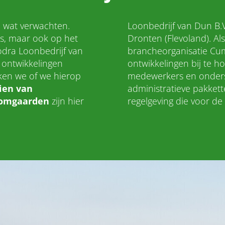
u wat verwachten.
Loonbedrijf van Dun B.V
s, maar ook op het
Dronten (Flevoland). Als 
dra Loonbedrijf van
brancheorganisatie Cum
e ontwikkelingen
ontwikkelingen bij te h
jken we of we hierop
medewerkers en onders
ien van
administratieve pakket
oomgaarden
zijn hier
regelgeving die voor d