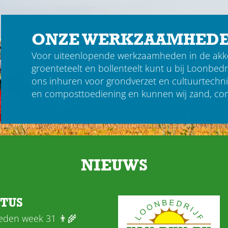
ONZE WERKZAAMHED
Voor uiteenlopende werkzaamheden in de akke
groenteteelt en bollenteelt kunt u bij Loonbedr
ons inhuren voor
grondverzet
en
cultuurtechn
en composttoediening
en kunnen wij zand, co
NIEUWS
STUS
den week 31 👨‍🌾