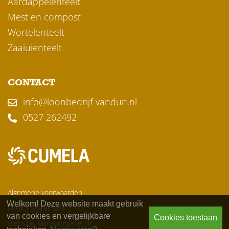
Aardappelenteelt
Mest en compost
Wortelenteelt
Zaaiuienteelt
CONTACT
info@loonbedrijf-vandun.nl
0527 262492
Algemene voorwaarden
Welkom! Deze website maakt gebruik
Privacy statement
van cookies en vergelijkbare
Cookies toestaan
Website: Mijnvormgever.nl