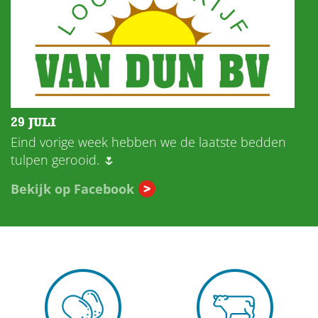
29 JULI
Eind vorige week hebben we de laatste bedden
tulpen gerooid. 🌷
Bekijk op Facebook