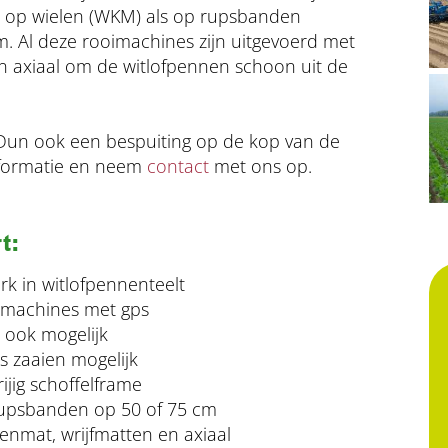
 op wielen (WKM) als op rupsbanden
m. Al deze rooimachines zijn uitgevoerd met
en axiaal om de witlofpennen schoon uit de
n Dun ook een bespuiting op de kop van de
nformatie en neem
contact
met ons op.
t:
rk in witlofpennenteelt
 machines met gps
 ook mogelijk
ns zaaien mogelijk
ijig schoffelframe
rupsbanden op 50 of 75 cm
kenmat, wrijfmatten en axiaal