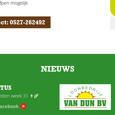
ofpen mogelijk
ct: 0527-262492
NIEUWS
STUS
den week 31 👨‍🌾
Facebook